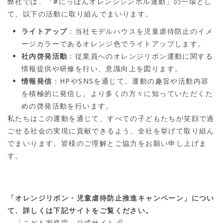
弊社では、「#にっぽんオレンジシンボル運動」の一環とし
て、以下の活動に取り組んでまいります。
ライトアップ
：当社モデルハウスを児童虐待防止のイメ
ージカラーであるオレンジ色でライトアップします。
社内啓発活動
：従業員へのオレンジリボン運動に関する
情報提供や研修を行い、意識向上を図ります。
情報発信
：HPやSNSを通じて、運動の趣旨や活動内容
を積極的に発信し、より多くの方々に知っていただくた
めの啓発活動を行います。
私たちはこの運動を通じて、すべての子どもたちが笑顔で過
ごせる社会の実現に貢献できるよう、全社を挙げて取り組ん
でまいります。皆様のご理解とご協力をお願い申し上げま
す。
「オレンジリボン・児童虐待防止推進キャンペーン」
につい
て、詳しくは下記サイトをご覧ください。
→
「こども家庭庁」公式サイト